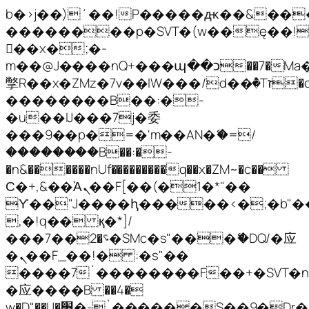
b�>j��)΄��!P�����ԫ��&���;�
��������p�SVT�(w��ę��!
��x�;�-
m��@J����nQ+���պ��כ��7�Ma�jf��J��ͱ4j���Ѳ�
撆R��x�ZMz�7v��IW���/d��ٞ�Тז�c�ZM~�ji�� ߒ��sQz�����Ԡ��DW��3�De�n"��M�+/
��������B��:�-
�u��IJ���7j�委
���9��p�=�'m��AN�ޭ�=/
��������B��:�-
�n&������nUf���������q��x�ZM~�
c��
Ϲ�+,&��Ὰܢ��F[��(�1�*"��
ϒ��"J����ԧ�����<�;�b"�� ��
,�!q�� қ�*]/
���؝�2��7�SMc�s"���ޭ�DQ/�应
�ܢ��F_��!� :�s"��
����7`��������F��+�SVT�n"
�应����B ��4�
w�D"��IJ�׭�-`������S��9�Dr�ji��EJ߅��gJ�