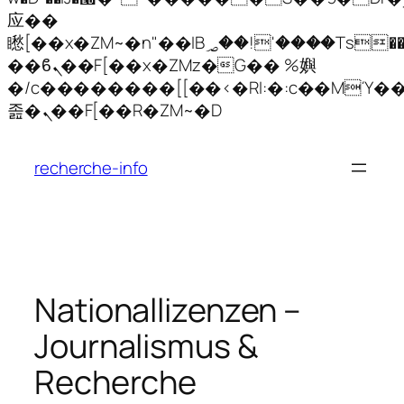
应��
矁[��x�ZM~�n"��IB؃��!'����Тѕ��+��(m��IK�ʭ�/|
��ϐܢ��F[��x�ZMz�G�� %嬩
�/c��������[[��<�RI:�:c��MΎ��
Zum
졾�ܢ��F[��R�ZM~�D
Inhalt
springen
recherche-info
Nationallizenzen –
Journalismus &
Recherche